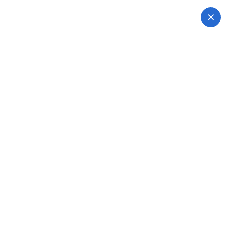
登录平台
✕
狗血反转 进展梳理
2026-05-22
太阳城娱乐城官方网站
行业资讯
FAQ