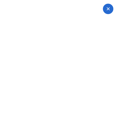
✕
站
资讯中心
联系我们
登录平台