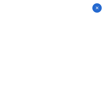
登录平台
✕
标签云列表
按标签聚合浏览相关文章
《权谋种田文》女主逆袭，反 太阳城娱乐城官方网站